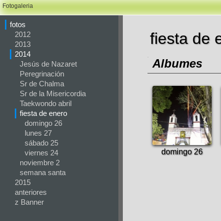
Fotogaleria
fotos
fiesta de 
2012
2013
2014
Albumes
Jesús de Nazaret
Peregrinación
Sr de Chalma
Sr de la Misericordia
Taekwondo abril
fiesta de enero
domingo 26
lunes 27
sábado 25
domingo 26
viernes 24
noviembre 2
semana santa
2015
anteriores
z Banner