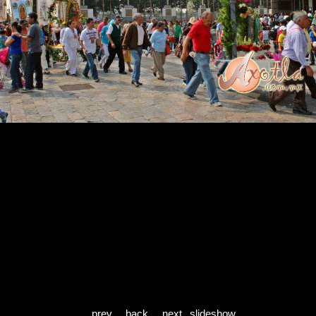
prev
back
next
slideshow