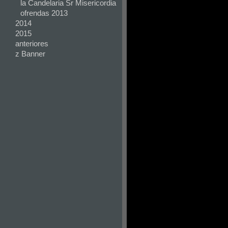
la Candelaria Sr Misericordia
ofrendas 2013
2014
2015
anteriores
z Banner