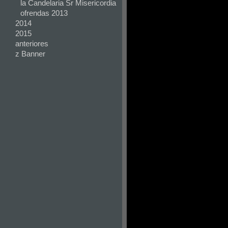
la Candelaria Sr Misericordia
ofrendas 2013
2014
2015
anteriores
z Banner