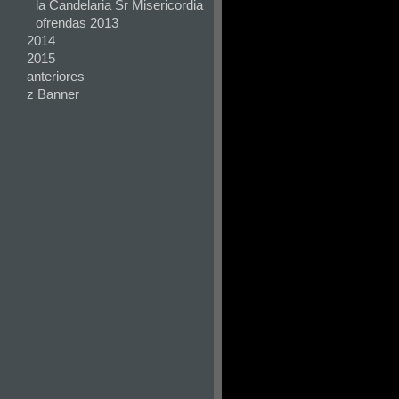
la Candelaria Sr Misericordia
ofrendas 2013
2014
2015
anteriores
z Banner