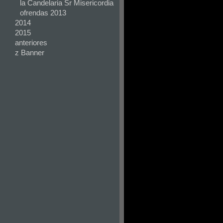
la Candelaria Sr Misericordia
ofrendas 2013
2014
2015
anteriores
z Banner