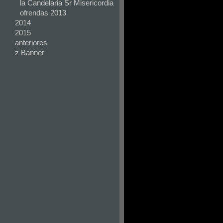
la Candelaria Sr Misericordia
ofrendas 2013
2014
2015
anteriores
z Banner