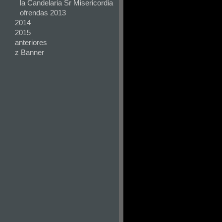
la Candelaria Sr Misericordia
ofrendas 2013
2014
2015
anteriores
z Banner