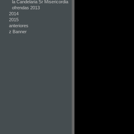
la Candelaria Sr Misericordia
ofrendas 2013
2014
2015
anteriores
z Banner