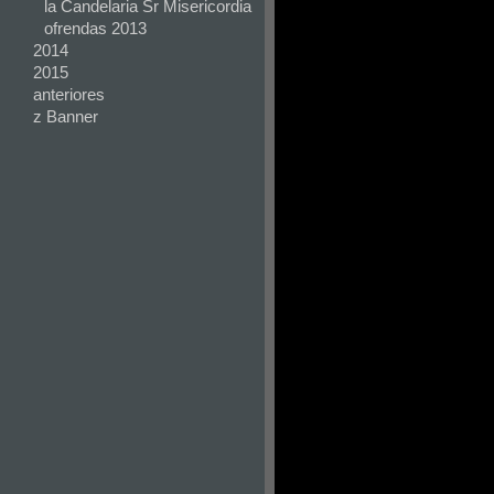
la Candelaria Sr Misericordia
ofrendas 2013
2014
2015
anteriores
z Banner