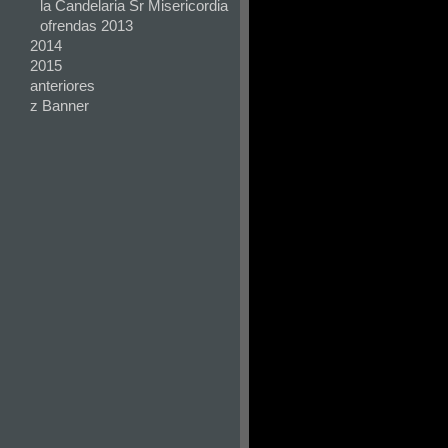
la Candelaria Sr Misericordia
ofrendas 2013
2014
2015
anteriores
z Banner