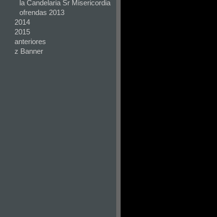
la Candelaria Sr Misericordia
ofrendas 2013
2014
2015
anteriores
z Banner