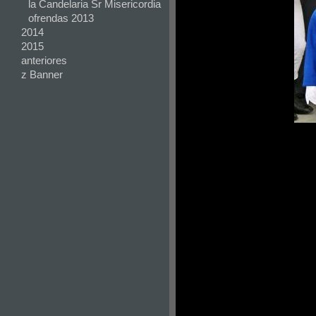
la Candelaria Sr Misericordia
ofrendas 2013
2014
2015
anteriores
z Banner