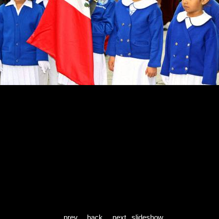
prev
back
next
slideshow