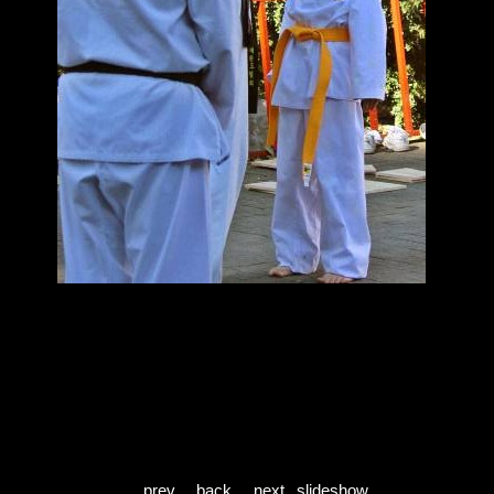
prev
back
next
slideshow